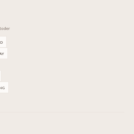
etoder
RD
AY
NG