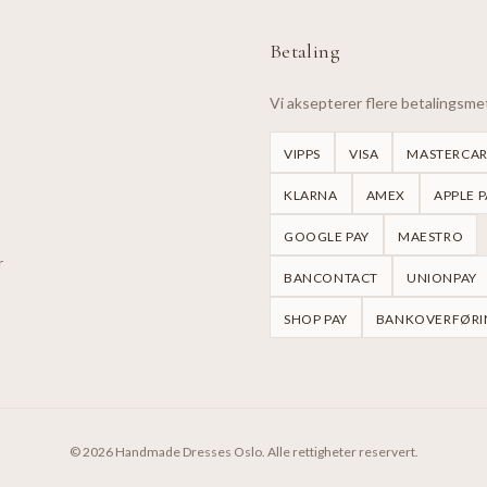
Betaling
Vi aksepterer flere betalingsm
VIPPS
VISA
MASTERCA
KLARNA
AMEX
APPLE P
GOOGLE PAY
MAESTRO
r
BANCONTACT
UNIONPAY
SHOP PAY
BANKOVERFØRI
©
2026
Handmade Dresses Oslo.
Alle rettigheter reservert.