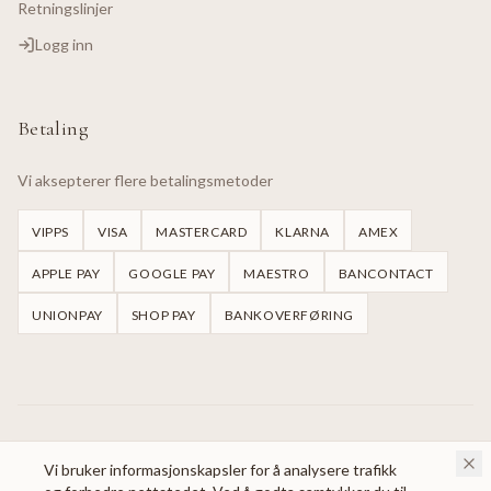
Retningslinjer
Logg inn
Betaling
Vi aksepterer flere betalingsmetoder
VIPPS
VISA
MASTERCARD
KLARNA
AMEX
APPLE PAY
GOOGLE PAY
MAESTRO
BANCONTACT
UNIONPAY
SHOP PAY
BANKOVERFØRING
©
2026
Handmade Dresses Oslo.
Alle rettigheter reservert.
Vi bruker informasjonskapsler for å analysere trafikk