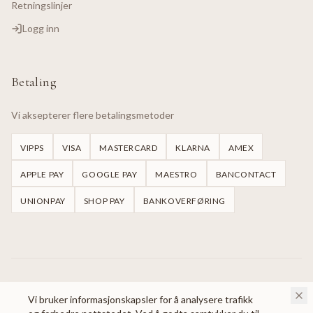
Retningslinjer
Logg inn
Betaling
Vi aksepterer flere betalingsmetoder
VIPPS
VISA
MASTERCARD
KLARNA
AMEX
APPLE PAY
GOOGLE PAY
MAESTRO
BANCONTACT
UNIONPAY
SHOP PAY
BANKOVERFØRING
©
2026
Handmade Dresses Oslo.
Alle rettigheter reservert.
Vi bruker informasjonskapsler for å analysere trafikk