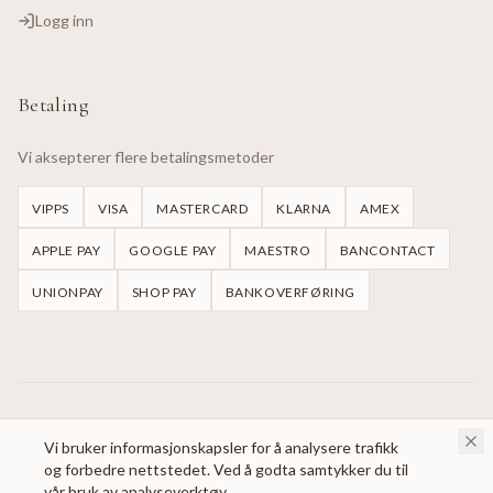
Logg inn
Betaling
Vi aksepterer flere betalingsmetoder
VIPPS
VISA
MASTERCARD
KLARNA
AMEX
APPLE PAY
GOOGLE PAY
MAESTRO
BANCONTACT
UNIONPAY
SHOP PAY
BANKOVERFØRING
©
2026
Handmade Dresses Oslo.
Alle rettigheter reservert.
Vi bruker informasjonskapsler for å analysere trafikk
og forbedre nettstedet. Ved å godta samtykker du til
vår bruk av analyseverktøy.