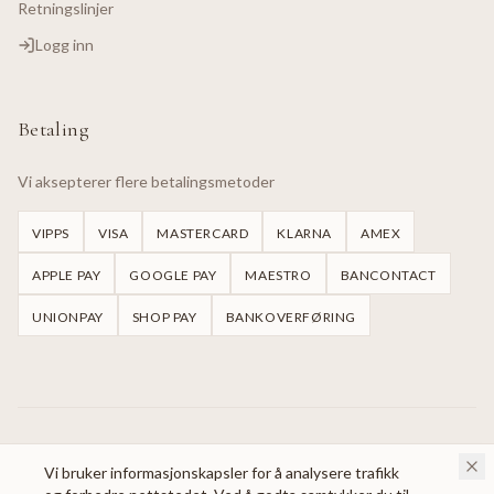
Retningslinjer
Logg inn
Betaling
Vi aksepterer flere betalingsmetoder
VIPPS
VISA
MASTERCARD
KLARNA
AMEX
APPLE PAY
GOOGLE PAY
MAESTRO
BANCONTACT
UNIONPAY
SHOP PAY
BANKOVERFØRING
©
2026
Handmade Dresses Oslo.
Alle rettigheter reservert.
Vi bruker informasjonskapsler for å analysere trafikk