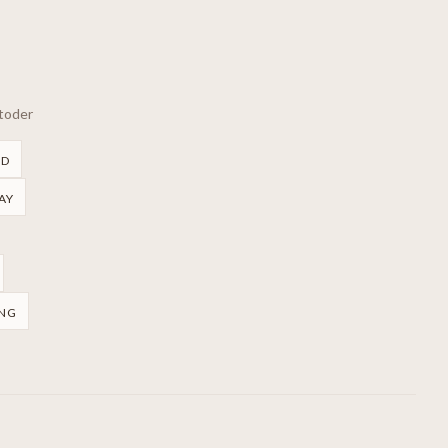
etoder
RD
AY
NG