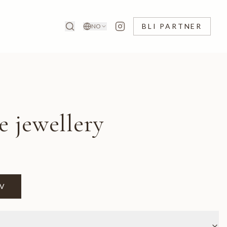
BLI PARTNER
NO
 jewellery
RV