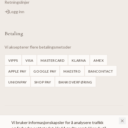
Retningslinjer
Logg inn
Betaling
Vi aksepterer flere betalingsmetoder
VIPPS
VISA
MASTERCARD
KLARNA
AMEX
APPLE PAY
GOOGLE PAY
MAESTRO
BANCONTACT
UNIONPAY
SHOP PAY
BANKOVERFØRING
©
2026
Handmade Dresses Oslo.
Alle rettigheter reservert.
Vi bruker informasjonskapsler for å analysere trafikk