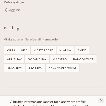
Retningslinjer
Logg inn
Betaling
Vi aksepterer flere betalingsmetoder
VIPPS
VISA
MASTERCARD
KLARNA
AMEX
APPLE PAY
GOOGLE PAY
MAESTRO
BANCONTACT
UNIONPAY
SHOP PAY
BANKOVERFØRING
©
2026
Handmade Dresses Oslo.
Alle rettigheter reservert.
Vi bruker informasjonskapsler for å analysere trafikk