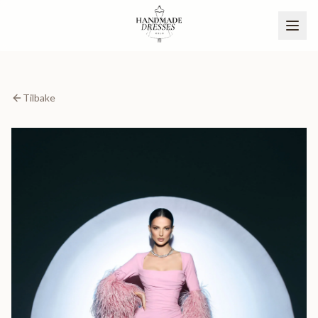
Tilbake
BLI PARTNER
NO