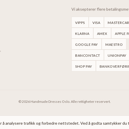
Vi aksepterer flere betalingsm
VIPPS
VISA
MASTERCA
KLARNA
AMEX
APPLE P
GOOGLE PAY
MAESTRO
r
BANCONTACT
UNIONPAY
SHOP PAY
BANKOVERFØRI
©
2026
Handmade Dresses Oslo.
Alle rettigheter reservert.
r å analysere trafikk og forbedre nettstedet. Ved å godta samtykker du t