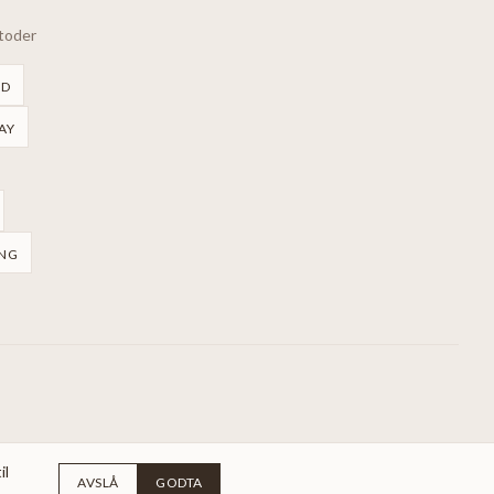
etoder
RD
AY
NG
il
AVSLÅ
GODTA