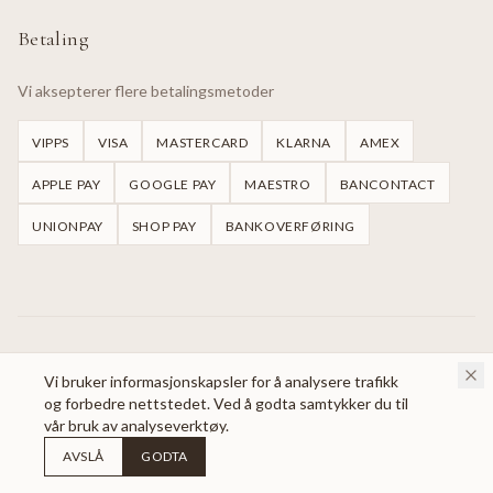
Betaling
Vi aksepterer flere betalingsmetoder
VIPPS
VISA
MASTERCARD
KLARNA
AMEX
APPLE PAY
GOOGLE PAY
MAESTRO
BANCONTACT
UNIONPAY
SHOP PAY
BANKOVERFØRING
©
2026
Handmade Dresses Oslo.
Alle rettigheter reservert.
Vi bruker informasjonskapsler for å analysere trafikk
og forbedre nettstedet. Ved å godta samtykker du til
vår bruk av analyseverktøy.
AVSLÅ
GODTA
Utviklet av
Nordisk Webbyrå