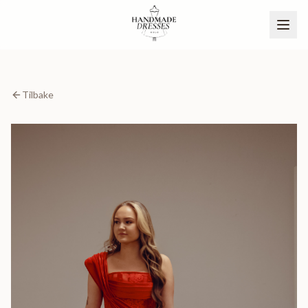
Tilbake
BLI PARTNER
NO