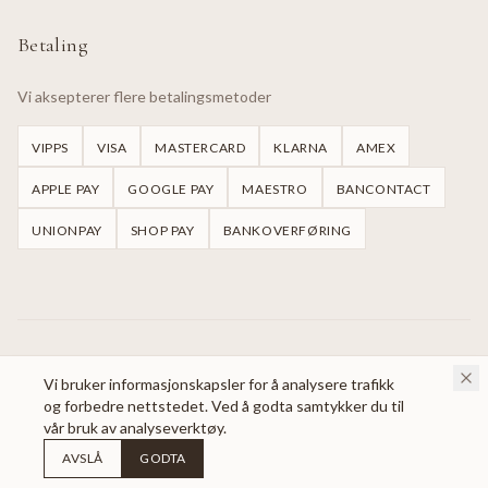
Betaling
Vi aksepterer flere betalingsmetoder
VIPPS
VISA
MASTERCARD
KLARNA
AMEX
APPLE PAY
GOOGLE PAY
MAESTRO
BANCONTACT
UNIONPAY
SHOP PAY
BANKOVERFØRING
©
2026
Handmade Dresses Oslo.
Alle rettigheter reservert.
Vi bruker informasjonskapsler for å analysere trafikk
og forbedre nettstedet. Ved å godta samtykker du til
vår bruk av analyseverktøy.
AVSLÅ
GODTA
Utviklet av
Nordisk Webbyrå