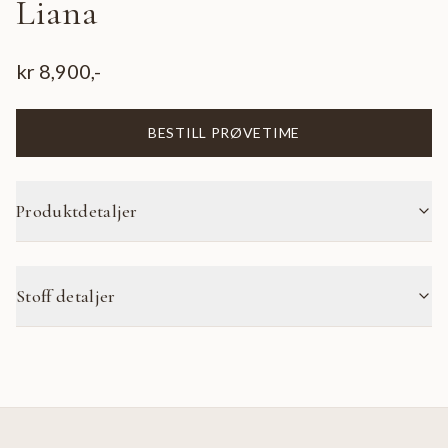
Liana
kr
8,900
,-
BESTILL PRØVETIME
Produktdetaljer
Stoff detaljer