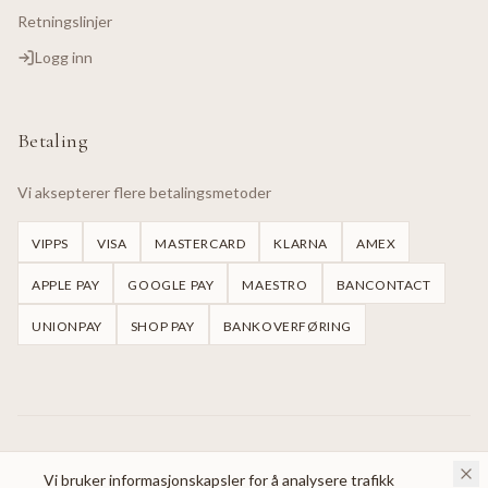
Retningslinjer
Logg inn
Betaling
Vi aksepterer flere betalingsmetoder
VIPPS
VISA
MASTERCARD
KLARNA
AMEX
APPLE PAY
GOOGLE PAY
MAESTRO
BANCONTACT
UNIONPAY
SHOP PAY
BANKOVERFØRING
©
2026
Handmade Dresses Oslo.
Alle rettigheter reservert.
Vi bruker informasjonskapsler for å analysere trafikk