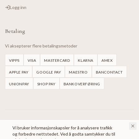
Logg inn
Betaling
Vi aksepterer flere betalingsmetoder
VIPPS
VISA
MASTERCARD
KLARNA
AMEX
APPLE PAY
GOOGLE PAY
MAESTRO
BANCONTACT
UNIONPAY
SHOP PAY
BANKOVERFØRING
©
2026
Handmade Dresses Oslo.
Alle rettigheter reservert.
Vi bruker informasjonskapsler for å analysere trafikk
og forbedre nettstedet. Ved å godta samtykker du til