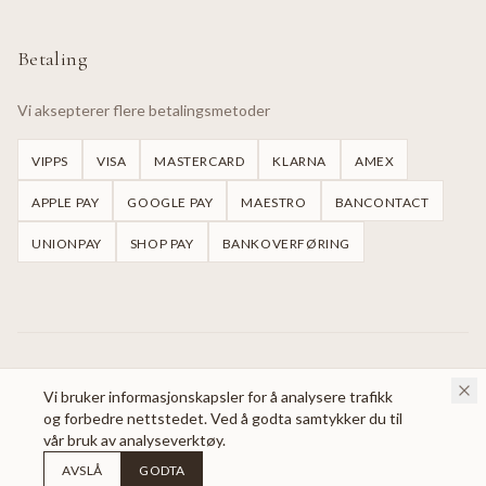
Betaling
Vi aksepterer flere betalingsmetoder
VIPPS
VISA
MASTERCARD
KLARNA
AMEX
APPLE PAY
GOOGLE PAY
MAESTRO
BANCONTACT
UNIONPAY
SHOP PAY
BANKOVERFØRING
©
2026
Handmade Dresses Oslo.
Alle rettigheter reservert.
Vi bruker informasjonskapsler for å analysere trafikk
og forbedre nettstedet. Ved å godta samtykker du til
vår bruk av analyseverktøy.
AVSLÅ
GODTA
Utviklet av
Nordisk Webbyrå