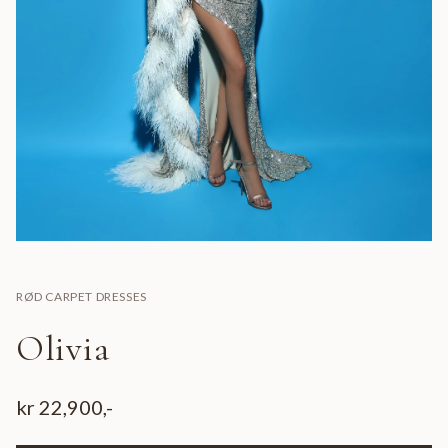
RØD CARPET DRESSES
Olivia
kr
22,900
,-