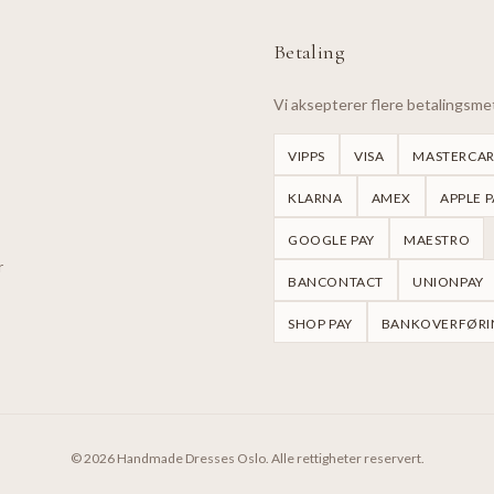
Betaling
Vi aksepterer flere betalingsm
VIPPS
VISA
MASTERCA
KLARNA
AMEX
APPLE P
GOOGLE PAY
MAESTRO
r
BANCONTACT
UNIONPAY
SHOP PAY
BANKOVERFØRI
©
2026
Handmade Dresses Oslo.
Alle rettigheter reservert.