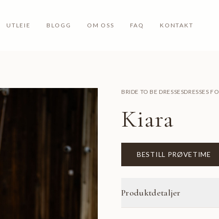
UTLEIE
BLOGG
OM OSS
FAQ
KONTAKT
BRIDE TO BE DRESSES
DRESSES F
Kiara
BESTILL PRØVETIME
Produktdetaljer