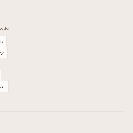
etoder
RD
AY
NG