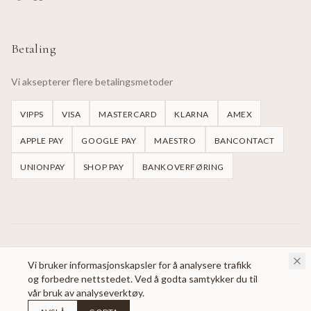
Betaling
Vi aksepterer flere betalingsmetoder
VIPPS
VISA
MASTERCARD
KLARNA
AMEX
APPLE PAY
GOOGLE PAY
MAESTRO
BANCONTACT
UNIONPAY
SHOP PAY
BANKOVERFØRING
©
2026
Handmade Dresses Oslo.
Alle rettigheter reservert.
Vi bruker informasjonskapsler for å analysere trafikk
og forbedre nettstedet. Ved å godta samtykker du til
vår bruk av analyseverktøy.