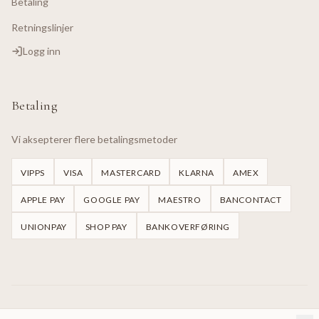
Betaling
Retningslinjer
Logg inn
Betaling
Vi aksepterer flere betalingsmetoder
VIPPS
VISA
MASTERCARD
KLARNA
AMEX
APPLE PAY
GOOGLE PAY
MAESTRO
BANCONTACT
UNIONPAY
SHOP PAY
BANKOVERFØRING
©
2026
Handmade Dresses Oslo.
Alle rettigheter reservert.