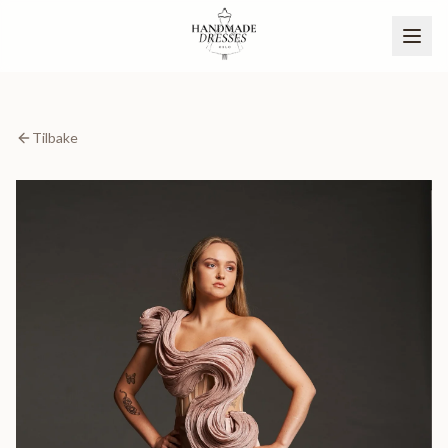
Tilbake
BLI PARTNER
NO