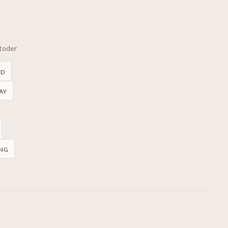
etoder
RD
AY
NG