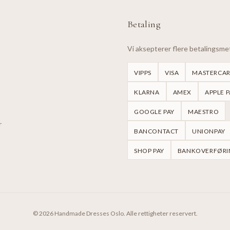
Betaling
Vi aksepterer flere betalingsm
VIPPS
VISA
MASTERCA
KLARNA
AMEX
APPLE P
GOOGLE PAY
MAESTRO
r
BANCONTACT
UNIONPAY
SHOP PAY
BANKOVERFØRI
©
2026
Handmade Dresses Oslo.
Alle rettigheter reservert.