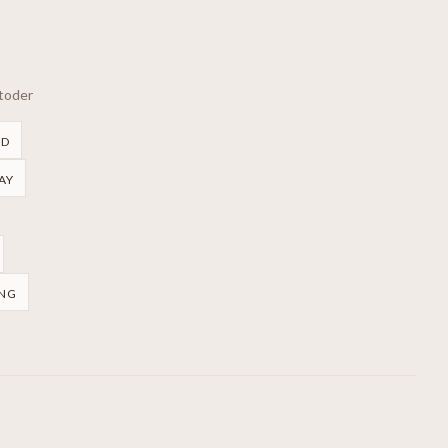
etoder
RD
AY
NG