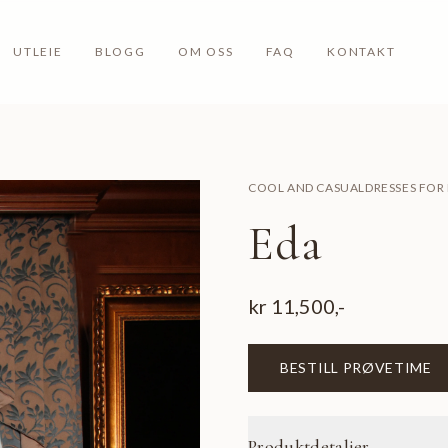
UTLEIE
BLOGG
OM OSS
FAQ
KONTAKT
COOL AND CASUAL
DRESSES FOR
Eda
kr
11,500
,-
BESTILL PRØVETIME
Produktdetaljer