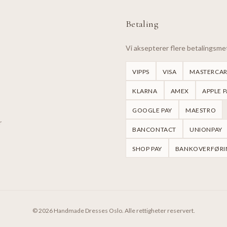
Betaling
Vi aksepterer flere betalingsm
VIPPS
VISA
MASTERCA
KLARNA
AMEX
APPLE P
GOOGLE PAY
MAESTRO
r
BANCONTACT
UNIONPAY
SHOP PAY
BANKOVERFØRI
©
2026
Handmade Dresses Oslo.
Alle rettigheter reservert.