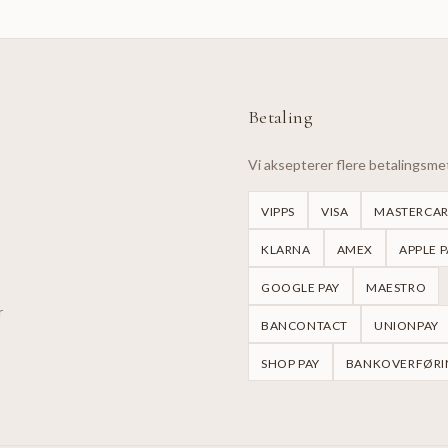
Betaling
Vi aksepterer flere betalingsm
VIPPS
VISA
MASTERCA
KLARNA
AMEX
APPLE P
GOOGLE PAY
MAESTRO
r
BANCONTACT
UNIONPAY
SHOP PAY
BANKOVERFØRI